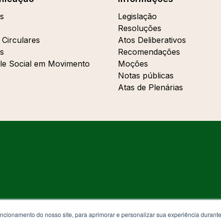
s
Legislação
Resoluções
 Circulares
Atos Deliberativos
s
Recomendações
le Social em Movimento
Moções
Notas públicas
Atas de Plenárias
uncionamento do nosso site, para aprimorar e personalizar sua experiência duran