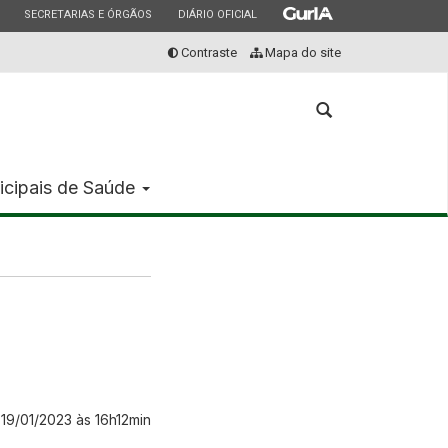
ESTADO
ESTADO
ESTADO
SECRETARIAS E ÓRGÃOS
DIÁRIO OFICIAL
Contraste
Mapa do site
Abrir
a
busca
icipais de Saúde
:
19/01/2023 às 16h12min