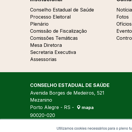
Conselho Estadual de Saúde
Notícia
Processo Eleitoral
Fotos
Plenário
Ofícios
Comissão de Fiscalização
Evento
Comissões Temáticas
Contro
Mesa Diretora
Secretaria Executiva
Assessorias
CONSELHO ESTADUAL DE SAÚDE
Avenida Borges de Medeiros, 521
Mezanino
Porto Alegre - RS -
mapa
90020-020
Fone:
(51) 3288-7970
Utilizamos cookies necessários para o pleno f
Fone:
(51) 3288-7971