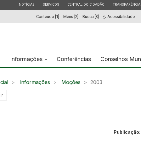
ESTADO
ESTADO
ESTADO
ESTADO
NOTÍCIAS
SERVIÇOS
CENTRAL DO CIDADÃO
TRANSPARÊNCIA
Conteúdo [1]
Menu [2]
Busca [3]
Acessibilidade
Informações
Conferências
Conselhos Mun
icial
Informações
Moções
2003
ir
Publicação